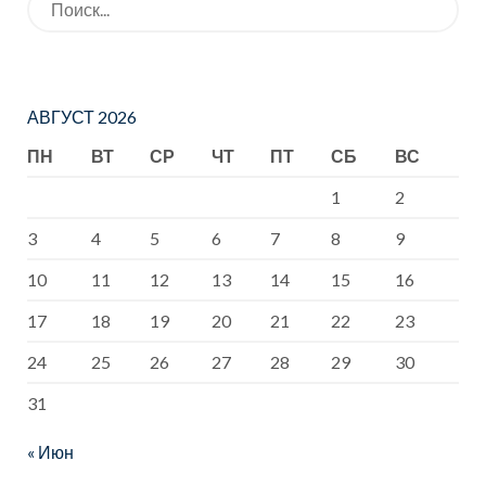
Детской
памяти «За
библиотеке
нами Россия,
№12 для
за нами
учащихся
Москва!»
АВГУСТ 2026
МБОУ СОШ
ПН
ВТ
СР
ЧТ
ПТ
СБ
ВС
№1
1
2
состоялась
3
4
5
6
7
8
9
информмину
10
11
12
13
14
15
16
тка «Мудрый
шелест
17
18
19
20
21
22
23
печатных
24
25
26
27
28
29
30
страниц».
31
« Июн