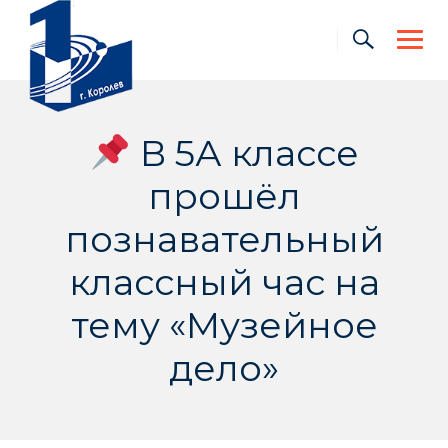
Skip
to
content
В 5А классе
прошёл
познавательный
классный час на
тему «Музейное
дело»