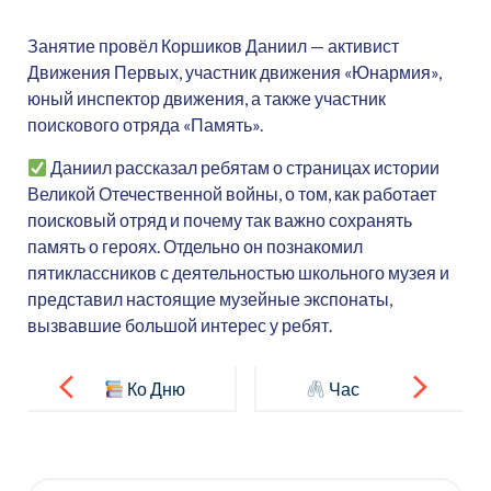
Занятие провёл Коршиков Даниил — активист
Движения Первых, участник движения «Юнармия»,
юный инспектор движения, а также участник
поискового отряда «Память».
Даниил рассказал ребятам о страницах истории
Великой Отечественной войны, о том, как работает
поисковый отряд и почему так важно сохранять
память о героях. Отдельно он познакомил
пятиклассников с деятельностью школьного музея и
представил настоящие музейные экспонаты,
вызвавшие большой интерес у ребят.
Навигация
по
Ко Дню
Час
записям
российской
фронтовой
печати в
славы и
Искать: