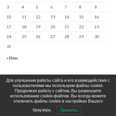
приуроченна
3
4
5
6
7
8
9
я к 200-
10
11
12
13
14
15
16
летию со дня
рождения
17
18
19
20
21
22
23
Михаила
24
25
26
27
28
29
30
Евграфович
31
а
« Июн
Салтыкова-
Щедрина.
Для улучшения работы сайта и его взаимодействия с
пользователями мы используем файлы cookie.
Продолжая работу с сайтом, Вы разрешаете
использование cookie-файлов. Вы всегда можете
отключить файлы cookie в настройках Вашего
© 2026
МБОУ СОШ №1 г.Королев
браузера.
Принять