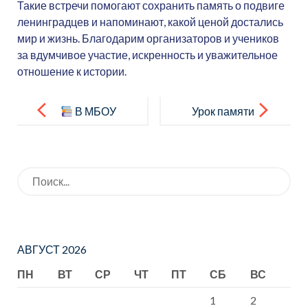
Такие встречи помогают сохранить память о подвиге
ленинградцев и напоминают, какой ценой достались
мир и жизнь. Благодарим организаторов и учеников
за вдумчивое участие, искренность и уважительное
отношение к истории.
Навигация
по
В МБОУ
Урок памяти
записям
СОШ №1 для
ко Дню
учащихся 5
памяти
Искать:
«Б» класса
жертв
прошла
Холокоста
литературна
я гостиная
АВГУСТ 2026
«Гений
ПН
ВТ
СР
ЧТ
ПТ
СБ
ВС
сатиры»,
1
2