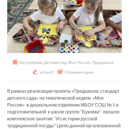
Без рубрики
,
Детский сад
,
Моя Россия
,
Предшкола
school1
0 Комментарии
В рамках реализации проекта «Предшкола: стандарт
детского сада» на тематической неделе «Моя
Россия» в дошкольном отделении МБОУ СОШ № 1 в
подготовительной к школе группе “Буковки” прошло
комплексное занятие “Из истории русской
традиционной посуды” Целю данной организованной